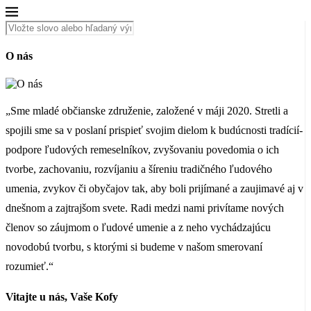
O nás
„Sme mladé občianske združenie, založené v máji 2020. Stretli a
spojili sme sa v poslaní prispieť svojim dielom k budúcnosti tradícií-
podpore ľudových remeselníkov, zvyšovaniu povedomia o ich
tvorbe, zachovaniu, rozvíjaniu a šíreniu tradičného ľudového
umenia, zvykov či obyčajov tak, aby boli prijímané a zaujimavé aj v
dnešnom a zajtrajšom svete. Radi medzi nami privítame nových
členov so záujmom o ľudové umenie a z neho vychádzajúcu
novodobú tvorbu, s ktorými si budeme v našom smerovaní
rozumieť.“
Vitajte u nás, Vaše Kofy