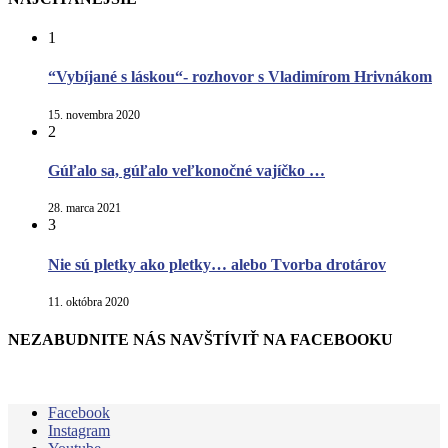
1
“Vybíjané s láskou“- rozhovor s Vladimírom Hrivnákom
15. novembra 2020
2
Gúľalo sa, gúľalo veľkonočné vajíčko …
28. marca 2021
3
Nie sú pletky ako pletky… alebo Tvorba drotárov
11. októbra 2020
NEZABUDNITE NÁS NAVŠTÍVIŤ NA FACEBOOKU
Facebook
Instagram