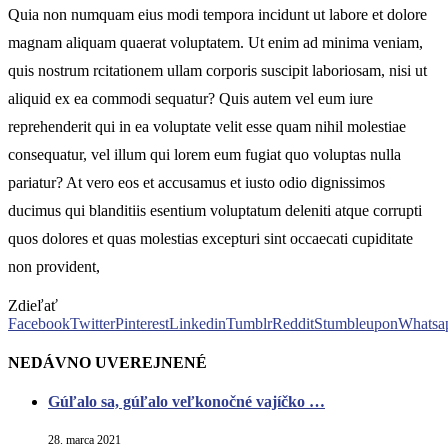
Quia non numquam eius modi tempora incidunt ut labore et dolore
magnam aliquam quaerat voluptatem. Ut enim ad minima veniam,
quis nostrum rcitationem ullam corporis suscipit laboriosam, nisi ut
aliquid ex ea commodi sequatur? Quis autem vel eum iure
reprehenderit qui in ea voluptate velit esse quam nihil molestiae
consequatur, vel illum qui lorem eum fugiat quo voluptas nulla
pariatur? At vero eos et accusamus et iusto odio dignissimos
ducimus qui blanditiis esentium voluptatum deleniti atque corrupti
quos dolores et quas molestias excepturi sint occaecati cupiditate
non provident,
Zdieľať
Facebook
Twitter
Pinterest
Linkedin
Tumblr
Reddit
Stumbleupon
Whatsa
NEDÁVNO UVEREJNENÉ
Gúľalo sa, gúľalo veľkonočné vajíčko …
28. marca 2021