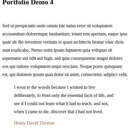
Portfolio Demo 4
Sed ut perspiciatis unde omnis iste natus error sit voluptatem
accusantium doloremque laudantium, totam rem aperiam, eaque ipsa
quae ab illo inventore veritatis et quasi architecto beatae vitae dicta
sunt explicabo. Nemo enim ipsam luptatem quia voluptas sit
aspernatur aut odit aut fugit, sed quia consequuntur magni dolores
eos qui ratione voluptatem sequi nesciunt. Neque porro quisquam
est, qui dolorem ipsum quia dolor sit amet, consectetur, adipisci velit.
I went to the woods because I wished to live
deliberately, to front only the essential facts of life, and
see if I could not learn what it had to teach, and not,
when I came to die, discover that I had not lived.
Henry David Thoreau