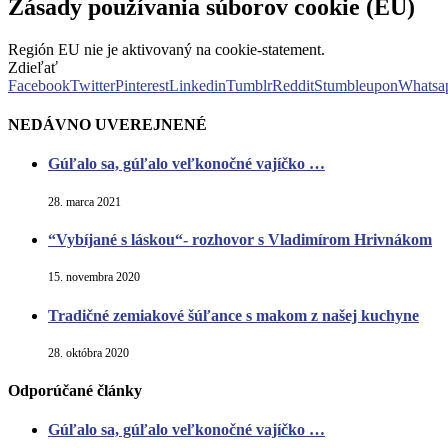
Zásady používania súborov cookie (EÚ)
Región EU nie je aktivovaný na cookie-statement.
Zdieľať
Facebook
Twitter
Pinterest
Linkedin
Tumblr
Reddit
Stumbleupon
Whatsa
NEDÁVNO UVEREJNENÉ
Gúľalo sa, gúľalo veľkonočné vajíčko …
28. marca 2021
“Vybíjané s láskou“- rozhovor s Vladimírom Hrivnákom
15. novembra 2020
Tradičné zemiakové šúľance s makom z našej kuchyne
28. októbra 2020
Odporúčané články
Gúľalo sa, gúľalo veľkonočné vajíčko …