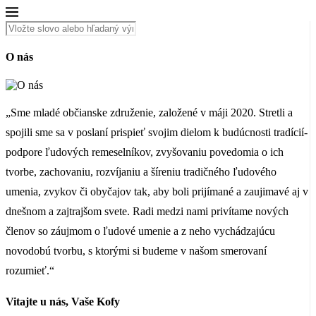
O nás
„Sme mladé občianske združenie, založené v máji 2020. Stretli a
spojili sme sa v poslaní prispieť svojim dielom k budúcnosti tradícií-
podpore ľudových remeselníkov, zvyšovaniu povedomia o ich
tvorbe, zachovaniu, rozvíjaniu a šíreniu tradičného ľudového
umenia, zvykov či obyčajov tak, aby boli prijímané a zaujimavé aj v
dnešnom a zajtrajšom svete. Radi medzi nami privítame nových
členov so záujmom o ľudové umenie a z neho vychádzajúcu
novodobú tvorbu, s ktorými si budeme v našom smerovaní
rozumieť.“
Vitajte u nás, Vaše Kofy