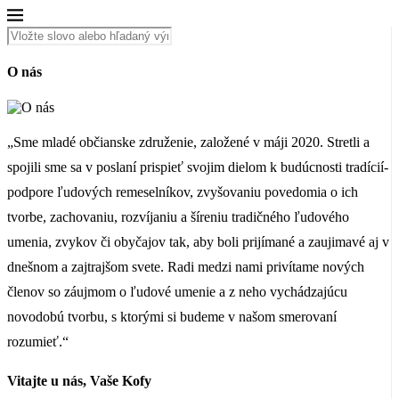
O nás
„Sme mladé občianske združenie, založené v máji 2020. Stretli a
spojili sme sa v poslaní prispieť svojim dielom k budúcnosti tradícií-
podpore ľudových remeselníkov, zvyšovaniu povedomia o ich
tvorbe, zachovaniu, rozvíjaniu a šíreniu tradičného ľudového
umenia, zvykov či obyčajov tak, aby boli prijímané a zaujimavé aj v
dnešnom a zajtrajšom svete. Radi medzi nami privítame nových
členov so záujmom o ľudové umenie a z neho vychádzajúcu
novodobú tvorbu, s ktorými si budeme v našom smerovaní
rozumieť.“
Vitajte u nás, Vaše Kofy