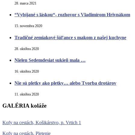
28. marca 2021
“Vybíjané s láskou“- rozhovor s Vladimírom Hrivnákom
15. novembra 2020
Tradičné zemiakové šúľance s makom z našej kuchyne
28. októbra 2020
Nielen Sedemdesiat sukieň mala …
16. októbra 2020
Nie sú pletky ako pletky… alebo Tvorba drotárov
11. októbra 2020
GALÉRIA koláže
Kofy na cestách, Košikárstvo, p. Vrtich 1
Kofy na cestách, Pletenie