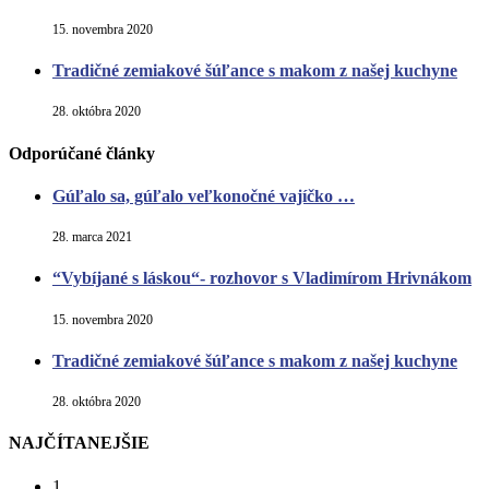
15. novembra 2020
Tradičné zemiakové šúľance s makom z našej kuchyne
28. októbra 2020
Odporúčané články
Gúľalo sa, gúľalo veľkonočné vajíčko …
28. marca 2021
“Vybíjané s láskou“- rozhovor s Vladimírom Hrivnákom
15. novembra 2020
Tradičné zemiakové šúľance s makom z našej kuchyne
28. októbra 2020
NAJČÍTANEJŠIE
1