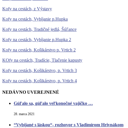
Kofy na cestách, z Výstavy
Kofy na cestách, Vybíjanie p.Hupka
Kofy na cestách, Tradičné jedlá, Šúľance
Kofy na cestách, Vybíjanie p.Hupka 2
Kofy na cestách, Košikárstvo p. Vrtich 2
KOfy na cestách, Tradície, Tlačenie kapusty
Kofy na cestách, Košikárstvo, p. Vrtich 3
Kofy na cestách, Košikárstvo, p. Vrtich 4
NEDÁVNO UVEREJNENÉ
Gúľalo sa, gúľalo veľkonočné vajíčko …
28. marca 2021
“Vybíjané s láskou“- rozhovor s Vladimírom Hrivnákom