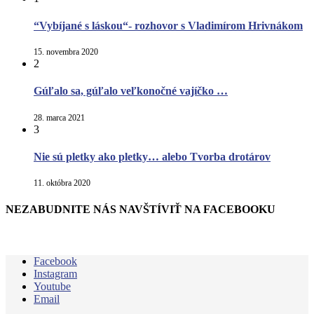
“Vybíjané s láskou“- rozhovor s Vladimírom Hrivnákom
15. novembra 2020
2
Gúľalo sa, gúľalo veľkonočné vajíčko …
28. marca 2021
3
Nie sú pletky ako pletky… alebo Tvorba drotárov
11. októbra 2020
NEZABUDNITE NÁS NAVŠTÍVIŤ NA FACEBOOKU
Facebook
Instagram
Youtube
Email