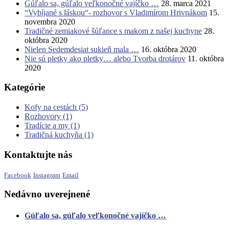
Gúľalo sa, gúľalo veľkonočné vajíčko …
28. marca 2021
“Vybíjané s láskou“- rozhovor s Vladimírom Hrivnákom
15.
novembra 2020
Tradičné zemiakové šúľance s makom z našej kuchyne
28.
októbra 2020
Nielen Sedemdesiat sukieň mala …
16. októbra 2020
Nie sú pletky ako pletky… alebo Tvorba drotárov
11. októbra
2020
Kategórie
Kofy na cestách
(5)
Rozhovory
(1)
Tradície a my
(1)
Tradičná kuchyňa
(1)
Kontaktujte nás
Facebook
Instagram
Email
Nedávno uverejnené
Gúľalo sa, gúľalo veľkonočné vajíčko …