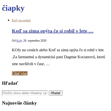
čiapky
Kofy na cestách
Keď sa zima opýta čo si robil v lete …
Od
Kofy
20. septembra 2020
KOfy na cestách alebo Keď sa zima opýta čo si robil v lete
.Za šarmantnú a dynamickú pani Dagmar Kocianovú, ktorú
sme navštívili v čase, …
Čítať viac
Hľadať
Najnovšie články