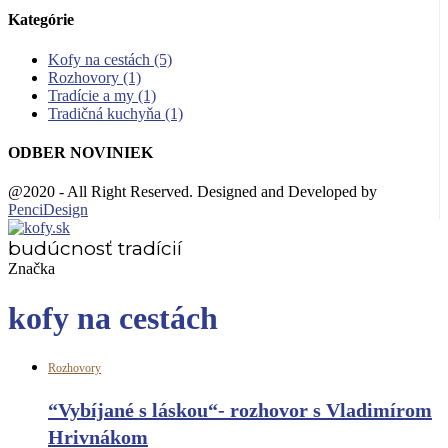
Kategórie
Kofy na cestách
(5)
Rozhovory
(1)
Tradície a my
(1)
Tradičná kuchyňa
(1)
ODBER NOVINIEK
@2020 - All Right Reserved. Designed and Developed by
PenciDesign
budúcnosť tradícií
Značka
kofy na cestách
Rozhovory
“Vybíjané s láskou“- rozhovor s Vladimírom
Hrivnákom