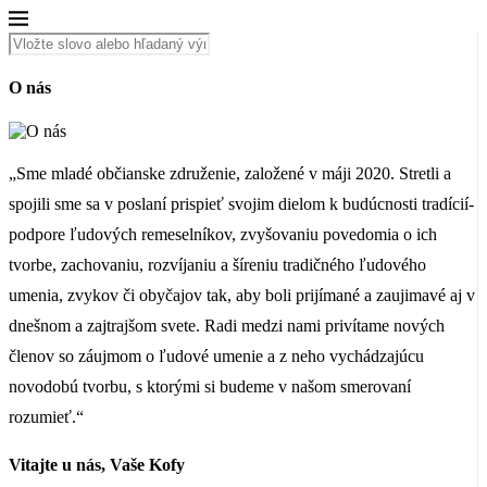
O nás
„Sme mladé občianske združenie, založené v máji 2020. Stretli a
spojili sme sa v poslaní prispieť svojim dielom k budúcnosti tradícií-
podpore ľudových remeselníkov, zvyšovaniu povedomia o ich
tvorbe, zachovaniu, rozvíjaniu a šíreniu tradičného ľudového
umenia, zvykov či obyčajov tak, aby boli prijímané a zaujimavé aj v
dnešnom a zajtrajšom svete. Radi medzi nami privítame nových
členov so záujmom o ľudové umenie a z neho vychádzajúcu
novodobú tvorbu, s ktorými si budeme v našom smerovaní
rozumieť.“
Vitajte u nás, Vaše Kofy