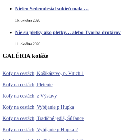
Nielen Sedemdesiat sukieň mala …
16. októbra 2020
Nie sú pletky ako pletky… alebo Tvorba drotárov
11. októbra 2020
GALÉRIA koláže
Kofy na cestách, Košikárstvo, p. Vrtich 1
Kofy na cestách, Pletenie
Kofy na cestách, z Výstavy
Kofy na cestách, Vybíjanie p.Hupka
Kofy na cestách, Tradičné jedlá, Šúľance
Kofy na cestách, Vybíjanie p.Hupka 2