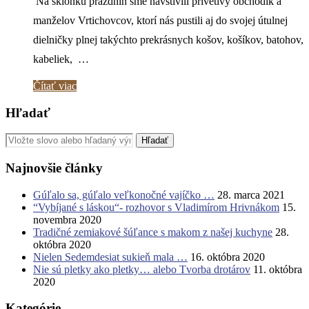
Na sklonku prázdnin sme navštívili prívetivý obchodík a
manželov Vrtichovcov, ktorí nás pustili aj do svojej útulnej
dielničky plnej takýchto prekrásnych košov, košíkov, batohov,
kabeliek, …
Čítať viac
Hľadať
Najnovšie články
Gúľalo sa, gúľalo veľkonočné vajíčko …
28. marca 2021
“Vybíjané s láskou“- rozhovor s Vladimírom Hrivnákom
15.
novembra 2020
Tradičné zemiakové šúľance s makom z našej kuchyne
28.
októbra 2020
Nielen Sedemdesiat sukieň mala …
16. októbra 2020
Nie sú pletky ako pletky… alebo Tvorba drotárov
11. októbra
2020
Kategórie