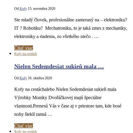
Od
Kofy
15. novembra 2020
Ste mladý človek, profesionálne zameraný na – elektroniku?
IT ? Robotiku? Mechatroniku, to je taká zmes z mechaniky,
elektroniky a riadenia, zo všetkého niečo . …
Čítať viac
Kofy na cestách
Nielen Sedemdesiat sukieň mala …
Od
Kofy
16. októbra 2020
Kofy na cestáchalebo Nielen Sedemdesiat sukieň mala
Výrobky Moniky Dvořáčkovej majú špeciálne
vlastnosti.Prenesú Vás v čase aj v priestore tam, kde bosé
nohy šteklí ranná …
Čítať viac
Kofy na cestách