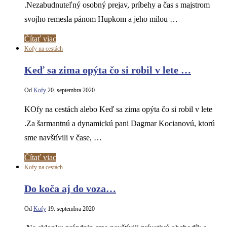
.Nezabudnuteľný osobný prejav, príbehy a čas s majstrom
svojho remesla pánom Hupkom a jeho milou …
Čítať viac
Kofy na cestách
Keď sa zima opýta čo si robil v lete …
Od
Kofy
20. septembra 2020
KOfy na cestách alebo Keď sa zima opýta čo si robil v lete
.Za šarmantnú a dynamickú pani Dagmar Kocianovú, ktorú
sme navštívili v čase, …
Čítať viac
Kofy na cestách
Do koča aj do voza…
Od
Kofy
19. septembra 2020