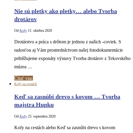
Nie sú pletky ako pletky… alebo Tvorba
drotárov
Od
Kofy
11. októbra 2020
Drotárstvo a práca s drôtom je jednou z našich -coviek. S
radosťou aj Vám prostredníctvom našej fotodokumentácie
priblížujeme exponáty výstavy Tvorba drotárov z Tekovského
múzea …
Čítať viac
Kofy na cestách
Keď sa zasnúbi drevo s kovom … Tvorba
majstra Hupku
Od
Kofy
25. septembra 2020
Kofy na cestách alebo Keď sa zasnúbi drevo s kovom