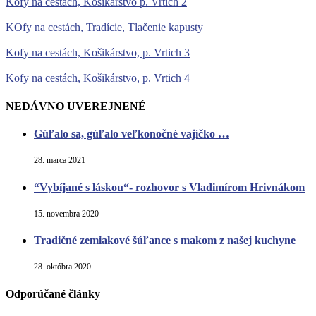
Kofy na cestách, Košikárstvo p. Vrtich 2
KOfy na cestách, Tradície, Tlačenie kapusty
Kofy na cestách, Košikárstvo, p. Vrtich 3
Kofy na cestách, Košikárstvo, p. Vrtich 4
NEDÁVNO UVEREJNENÉ
Gúľalo sa, gúľalo veľkonočné vajíčko …
28. marca 2021
“Vybíjané s láskou“- rozhovor s Vladimírom Hrivnákom
15. novembra 2020
Tradičné zemiakové šúľance s makom z našej kuchyne
28. októbra 2020
Odporúčané články