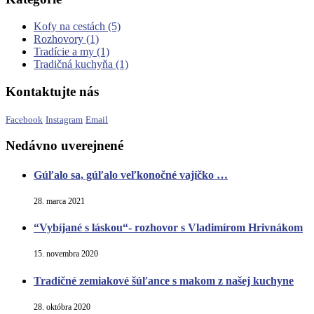
Kofy na cestách
(5)
Rozhovory
(1)
Tradície a my
(1)
Tradičná kuchyňa
(1)
Kontaktujte nás
Facebook
Instagram
Email
Nedávno uverejnené
Gúľalo sa, gúľalo veľkonočné vajíčko …
28. marca 2021
“Vybíjané s láskou“- rozhovor s Vladimírom Hrivnákom
15. novembra 2020
Tradičné zemiakové šúľance s makom z našej kuchyne
28. októbra 2020