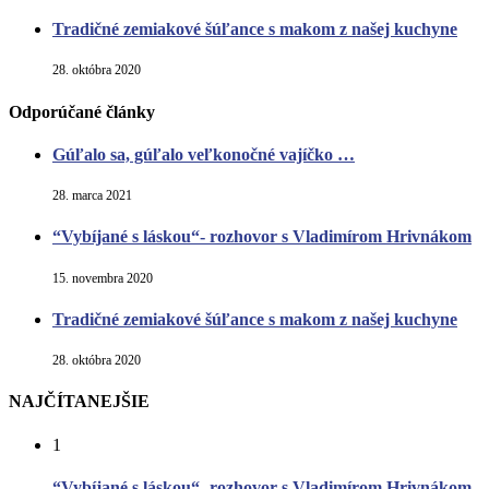
Tradičné zemiakové šúľance s makom z našej kuchyne
28. októbra 2020
Odporúčané články
Gúľalo sa, gúľalo veľkonočné vajíčko …
28. marca 2021
“Vybíjané s láskou“- rozhovor s Vladimírom Hrivnákom
15. novembra 2020
Tradičné zemiakové šúľance s makom z našej kuchyne
28. októbra 2020
NAJČÍTANEJŠIE
1
“Vybíjané s láskou“- rozhovor s Vladimírom Hrivnákom