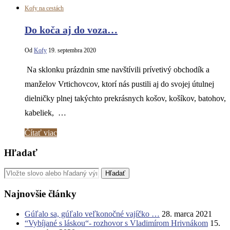
Kofy na cestách
Do koča aj do voza…
Od
Kofy
19. septembra 2020
Na sklonku prázdnin sme navštívili prívetivý obchodík a
manželov Vrtichovcov, ktorí nás pustili aj do svojej útulnej
dielničky plnej takýchto prekrásnych košov, košíkov, batohov,
kabeliek, …
Čítať viac
Hľadať
Najnovšie články
Gúľalo sa, gúľalo veľkonočné vajíčko …
28. marca 2021
“Vybíjané s láskou“- rozhovor s Vladimírom Hrivnákom
15.