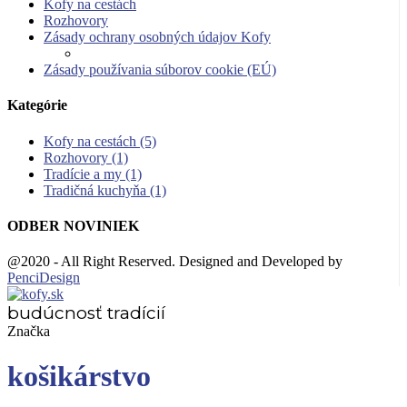
Kofy na cestách
Rozhovory
Zásady ochrany osobných údajov Kofy
Zásady používania súborov cookie (EÚ)
Kategórie
Kofy na cestách
(5)
Rozhovory
(1)
Tradície a my
(1)
Tradičná kuchyňa
(1)
ODBER NOVINIEK
@2020 - All Right Reserved. Designed and Developed by
PenciDesign
budúcnosť tradícií
Značka
košikárstvo