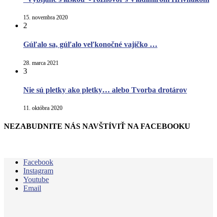
15. novembra 2020
2
Gúľalo sa, gúľalo veľkonočné vajíčko …
28. marca 2021
3
Nie sú pletky ako pletky… alebo Tvorba drotárov
11. októbra 2020
NEZABUDNITE NÁS NAVŠTÍVIŤ NA FACEBOOKU
Facebook
Instagram
Youtube
Email