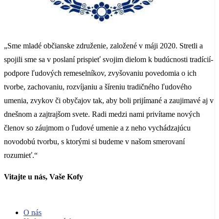
„Sme mladé občianske združenie, založené v máji 2020. Stretli a
spojili sme sa v poslaní prispieť svojim dielom k budúcnosti tradícií-
podpore ľudových remeselníkov, zvyšovaniu povedomia o ich
tvorbe, zachovaniu, rozvíjaniu a šíreniu tradičného ľudového
umenia, zvykov či obyčajov tak, aby boli prijímané a zaujimavé aj v
dnešnom a zajtrajšom svete. Radi medzi nami privítame nových
členov so záujmom o ľudové umenie a z neho vychádzajúcu
novodobú tvorbu, s ktorými si budeme v našom smerovaní
rozumieť.“
Vitajte u nás, Vaše Kofy
O nás