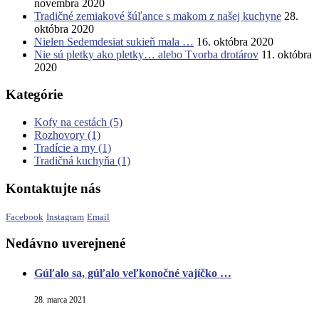
novembra 2020
Tradičné zemiakové šúľance s makom z našej kuchyne
28.
októbra 2020
Nielen Sedemdesiat sukieň mala …
16. októbra 2020
Nie sú pletky ako pletky… alebo Tvorba drotárov
11. októbra
2020
Kategórie
Kofy na cestách
(5)
Rozhovory
(1)
Tradície a my
(1)
Tradičná kuchyňa
(1)
Kontaktujte nás
Facebook
Instagram
Email
Nedávno uverejnené
Gúľalo sa, gúľalo veľkonočné vajíčko …
28. marca 2021