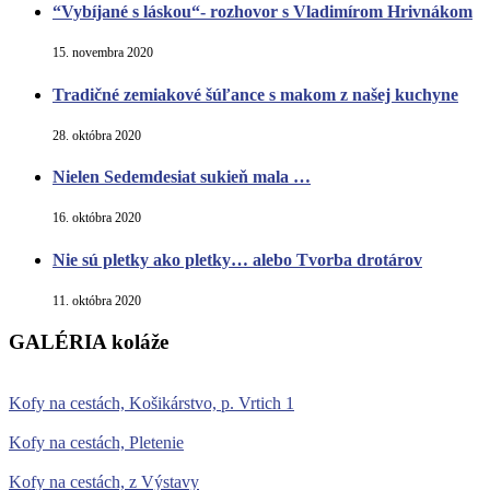
“Vybíjané s láskou“- rozhovor s Vladimírom Hrivnákom
15. novembra 2020
Tradičné zemiakové šúľance s makom z našej kuchyne
28. októbra 2020
Nielen Sedemdesiat sukieň mala …
16. októbra 2020
Nie sú pletky ako pletky… alebo Tvorba drotárov
11. októbra 2020
GALÉRIA koláže
Kofy na cestách, Košikárstvo, p. Vrtich 1
Kofy na cestách, Pletenie
Kofy na cestách, z Výstavy