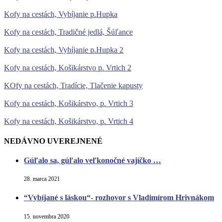
Kofy na cestách, Vybíjanie p.Hupka
Kofy na cestách, Tradičné jedlá, Šúľance
Kofy na cestách, Vybíjanie p.Hupka 2
Kofy na cestách, Košikárstvo p. Vrtich 2
KOfy na cestách, Tradície, Tlačenie kapusty
Kofy na cestách, Košikárstvo, p. Vrtich 3
Kofy na cestách, Košikárstvo, p. Vrtich 4
NEDÁVNO UVEREJNENÉ
Gúľalo sa, gúľalo veľkonočné vajíčko …
28. marca 2021
“Vybíjané s láskou“- rozhovor s Vladimírom Hrivnákom
15. novembra 2020