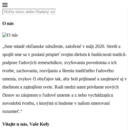
O nás
„Sme mladé občianske združenie, založené v máji 2020. Stretli a
spojili sme sa v poslaní prispieť svojim dielom k budúcnosti tradícií-
podpore ľudových remeselníkov, zvyšovaniu povedomia o ich
tvorbe, zachovaniu, rozvíjaniu a šíreniu tradičného ľudového
umenia, zvykov či obyčajov tak, aby boli prijímané a zaujimavé aj v
dnešnom a zajtrajšom svete. Radi medzi nami privítame nových
členov so záujmom o ľudové umenie a z neho vychádzajúcu
novodobú tvorbu, s ktorými si budeme v našom smerovaní
rozumieť.“
Vitajte u nás, Vaše Kofy