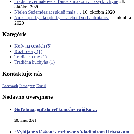
Tradičné zemiakové šúľance s makom z našej kuchyne
28.
októbra 2020
Nielen Sedemdesiat sukieň mala …
16. októbra 2020
Nie sú pletky ako pletky… alebo Tvorba drotárov
11. októbra
2020
Kategórie
Kofy na cestách
(5)
Rozhovory
(1)
Tradície a my
(1)
Tradičná kuchyňa
(1)
Kontaktujte nás
Facebook
Instagram
Email
Nedávno uverejnené
Gúľalo sa, gúľalo veľkonočné vajíčko …
28. marca 2021
“Vybíjané s láskou“- rozhovor s Vladimírom Hrivnákom