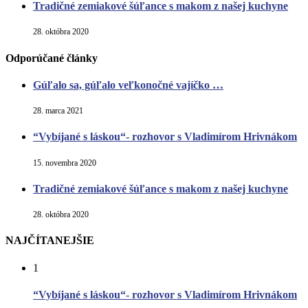
Tradičné zemiakové šúľance s makom z našej kuchyne
28. októbra 2020
Odporúčané články
Gúľalo sa, gúľalo veľkonočné vajíčko …
28. marca 2021
“Vybíjané s láskou“- rozhovor s Vladimírom Hrivnákom
15. novembra 2020
Tradičné zemiakové šúľance s makom z našej kuchyne
28. októbra 2020
NAJČÍTANEJŠIE
1
“Vybíjané s láskou“- rozhovor s Vladimírom Hrivnákom