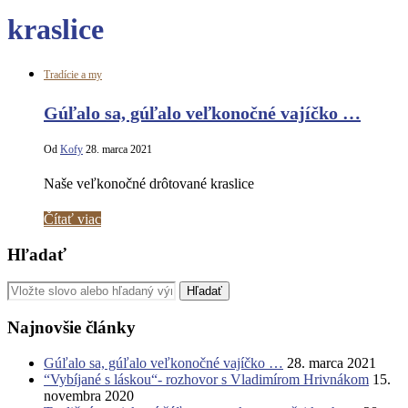
kraslice
Tradície a my
Gúľalo sa, gúľalo veľkonočné vajíčko …
Od
Kofy
28. marca 2021
Naše veľkonočné drôtované kraslice
Čítať viac
Hľadať
Najnovšie články
Gúľalo sa, gúľalo veľkonočné vajíčko …
28. marca 2021
“Vybíjané s láskou“- rozhovor s Vladimírom Hrivnákom
15.
novembra 2020