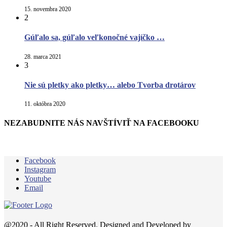
15. novembra 2020
2
Gúľalo sa, gúľalo veľkonočné vajíčko …
28. marca 2021
3
Nie sú pletky ako pletky… alebo Tvorba drotárov
11. októbra 2020
NEZABUDNITE NÁS NAVŠTÍVIŤ NA FACEBOOKU
Facebook
Instagram
Youtube
Email
@2020 - All Right Reserved. Designed and Developed by