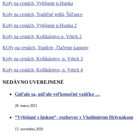
Kofy na cestách, Vybíjanie p.Hupka
Kofy na cestách, Tradičné jedlá, Šúľance
Kofy na cestách, Vybíjanie p.Hupka 2
Kofy na cestách, Košikárstvo p. Vrtich 2
KOfy na cestách, Tradície, Tlačenie kapusty
Kofy na cestách, Košikárstvo, p. Vrtich 3
Kofy na cestách, Košikárstvo, p. Vrtich 4
NEDÁVNO UVEREJNENÉ
Gúľalo sa, gúľalo veľkonočné vajíčko …
28. marca 2021
“Vybíjané s láskou“- rozhovor s Vladimírom Hrivnákom
15. novembra 2020